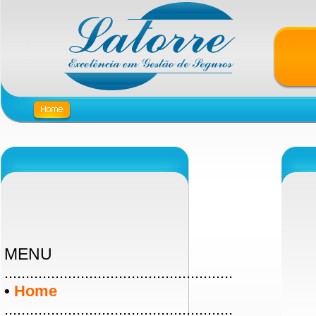
MENU
......................................................
•
Home
......................................................