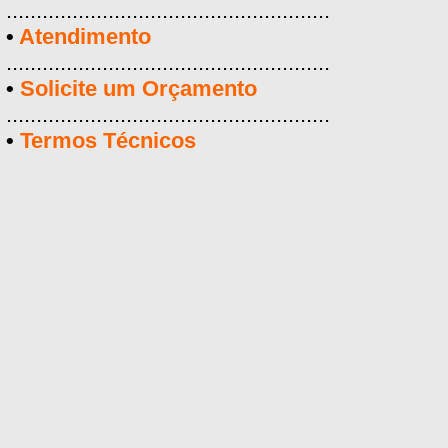
......................................................
•
Atendimento
......................................................
•
Solicite um Orçamento
......................................................
•
Termos Técnicos