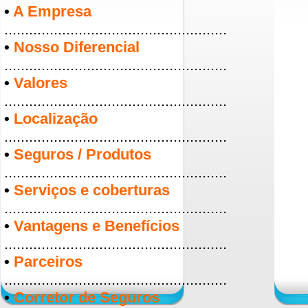
•
A Empresa
......................................................
•
Nosso Diferencial
......................................................
•
Valores
......................................................
•
Localização
......................................................
•
Seguros / Produtos
......................................................
•
Serviços e coberturas
......................................................
•
Vantagens e Benefícios
......................................................
•
Parceiros
......................................................
•
Corretor de Seguros